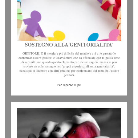
SOSTEGNO ALLA GENITORIALITA'
GENITORE. E' il mestiere più difficile del mondo e chi ci è passato lo
conferma: essere genitori è un'avventura che va affrontata con la giusta dose
di serenità, ma quando questo elemento per alcune ragioni manca si può
trovare un utile sostegno nei "gruppi esperienziali sulla genitorialità",
occasioni di incontro con altri genitori per confrontarsi sul tema dell'essere
genitori.
Per saperne di più