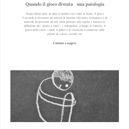
Quando il gioco diventa una patologia
Negli ultimi anni, in tutto il mondo così come in Italia, il gioco
d’azzardo è diventato un’attività di enorme rilevanza economica e di
notevoli proporzioni sociali: basti pensare alla rapida e massiccia
diffusione dei “gratta e vinci”, i videopoker, il bingo, le lotterie, il
gioco delle carte, i dadi, il poker e le classiche scommesse sulle
partite di calcio, cavalli, etc
Continua a leggere