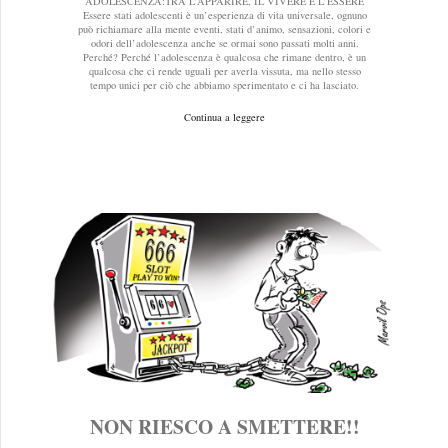
ADOLESCENZA:TRA L’APPARIRE, IL VIVERE E L’ESSERE
Essere stati adolescenti è un’esperienza di vita universale, ognuno
può richiamare alla mente eventi, stati d’animo, sensazioni, colori e
odori dell’adolescenza anche se ormai sono passati molti anni.
Perché? Perché l’adolescenza è qualcosa che rimane dentro, è un
qualcosa che ci rende uguali per averla vissuta, ma nello stesso
tempo unici per ciò che abbiamo sperimentato e ci ha lasciato.
Continua a leggere
NON RIESCO A SMETTERE!!