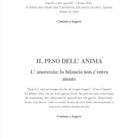
logorio o per opacità”. (Anais Nin)
Il dolore non chiede mai il permesso. Lui arriva ed entra. Quante
donne ho visto
Continua a leggere
IL PESO DELL' ANIMA
L' anoressia: la bilancia non c'entra
niente
“Non si è mai né troppo ricche né troppo magre” (Coco Chanel)
La prima volta che ho letto questa frase, ho provato una sensazione
di confusione. Ho abbassato lo sguardo per rileggerla. Nonostante
fosse cosi breve, volevo essere sicura di aver letto correttamente e
non aver saltato alcuna parola
Continua a leggere