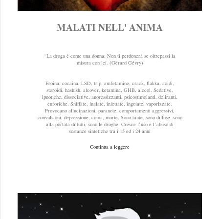
MALATI NELL' ANIMA
“La droga è come una donna. Non ti perdonerà se oltrepassi la
misura con lei. (Gérard Gévry)
Eroina, cocaina, LSD, trip, amfetamine, crack, flakka, acidi,
steroidi, hashish, alcover, ketamina, GHB, alccol. Sedative,
ipnotiche, dissociative, anoressizzanti, psicostimolanti, deliranti,
euforiche. Sniffate, inalate, iniettate, ingoiate, vaporizzate.
Provocano allucinazioni, paranoie, comportamenti aggressivi,
convulsioni, depressione, coma, morte. Sono tante, sono diffuse, sono
alla portata di tutti, sono le droghe. Cresce l’uso e l’abuso di
sostanze sintetiche tra i 15 ed i 24 anni
Continua a leggere