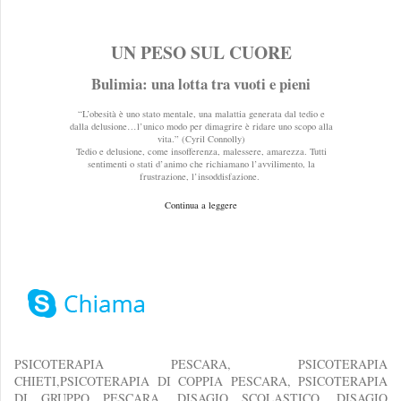
UN PESO SUL CUORE
Bulimia: una lotta tra vuoti e pieni
“L’obesità è uno stato mentale, una malattia generata dal tedio e
dalla delusione…l’unico modo per dimagrire è ridare uno scopo alla
vita.” (Cyril Connolly)
Tedio e delusione, come insofferenza, malessere, amarezza. Tutti
sentimenti o stati d’animo che richiamano l’avvilimento, la
frustrazione, l’insoddisfazione.
Continua a leggere
PSICOTERAPIA PESCARA, PSICOTERAPIA
CHIETI,PSICOTERAPIA DI COPPIA PESCARA, PSICOTERAPIA
DI GRUPPO PESCARA, DISAGIO SCOLASTICO, DISAGIO