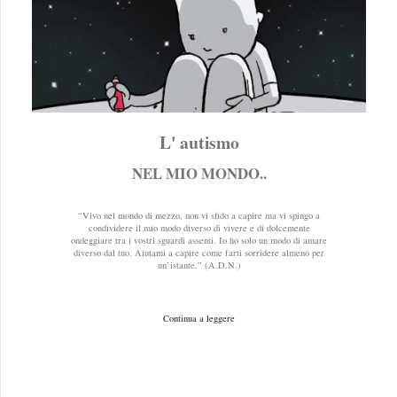
L' autismo
NEL MIO MONDO..
“Vivo nel mondo di mezzo, non vi sfido a capire ma vi spingo a
condividere il mio modo diverso di vivere e di dolcemente
ondeggiare tra i vostri sguardi assenti. Io ho solo un modo di amare
diverso dal tuo. Aiutami a capire come farti sorridere almeno per
un’istante.” (A.D.N.)
Continua a leggere