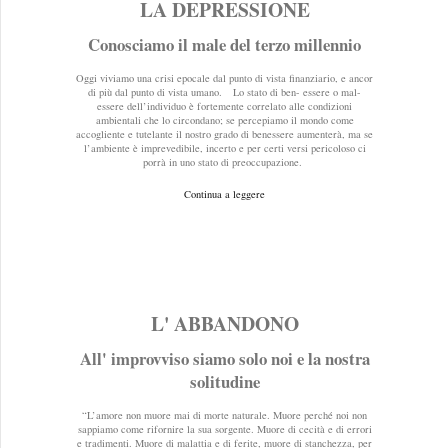
LA DEPRESSIONE
Conosciamo il male del terzo millennio
Oggi viviamo una crisi epocale dal punto di vista finanziario, e ancor
di più dal punto di vista umano. Lo stato di ben- essere o mal-
essere dell’individuo è fortemente correlato alle condizioni
ambientali che lo circondano; se percepiamo il mondo come
accogliente e tutelante il nostro grado di benessere aumenterà, ma se
l’ambiente è imprevedibile, incerto e per certi versi pericoloso ci
porrà in uno stato di preoccupazione.
Continua a leggere
L' ABBANDONO
All' improvviso siamo solo noi e la nostra
solitudine
“L’amore non muore mai di morte naturale. Muore perché noi non
sappiamo come rifornire la sua sorgente. Muore di cecità e di errori
e tradimenti. Muore di malattia e di ferite, muore di stanchezza, per