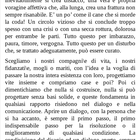
Inevitabilmente si crea distacco, una vera e propria
voragine affettiva che, alla lunga, crea una frattura non
sempre risanabile. E’ un po’ come il cane che si morde
la coda! Un circolo vizioso che si conclude troppo
spesso con una crisi o con una secca rottura, dolorosa
per entrambe le parti. Tutto questo per imbarazzo,
paura, timore, vergogna. Tutto questo per un disturbo
che, se trattato adeguatamente, può essere curato.
Scegliamo i nostri compagni\e di vita, i nostri
fidanzati\e, mogli o mariti, con l’idea e la voglia di
passare la nostra intera esistenza con loro, progettiamo
vite insieme e compriamo case e poi? Poi ci
dimentichiamo che nulla si costruisce, nulla si può
progettare senza basi solide, e queste fondamenta in
qualsiasi rapporto risiedono nel dialogo e nella
comunicazione. Aprire un dialogo, con la persona che
si ha accanto, è sempre il primo passo, il primo
indispensabile passo per la risoluzione o il
miglioramento di qualsiasi condizione. La
condivisione del disagio ed un dialogo aperto, seppur