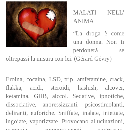
MALATI NELL'
ANIMA
“La droga è come
una donna. Non ti
perdonerà se
oltrepassi la misura con lei. (Gérard Gévry)
Eroina, cocaina, LS
D, trip, amfetamine, crack,
flakka, acidi, steroidi, hashish, alcover,
ketamina, GHB, alccol. Sedative, ipnotiche,
dissociative, anoressizzanti, psicostimolanti,
deliranti, euforiche. Sniffate, inalate, iniettate,
ingoiate, vaporizzate. Provocano allucinazioni,
paranoie, comportamenti aggressivi,