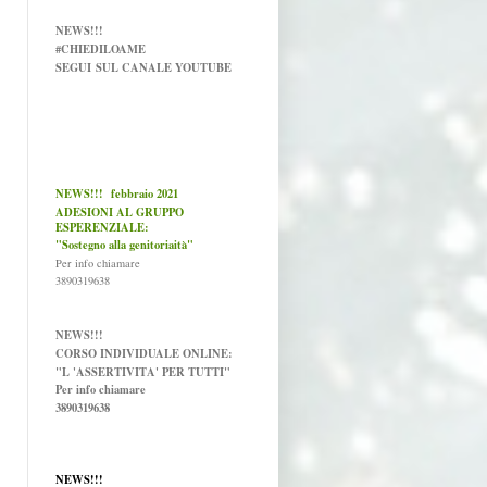
NEWS!!!
#CHIEDILOAME
SEGUI
SUL CANALE YOUTUBE
NEWS!!! febbraio 2021
ADESIONI AL GRUPPO
ESPERENZIALE:
"Sostegno alla genitoriaità"
Per info chiamare
3890319638
NEWS!!!
CORSO INDIVIDUALE ONLINE:
"L 'ASSERTIVITA' PER TUTTI"
Per info chiamare
3890319638
NEWS!!!