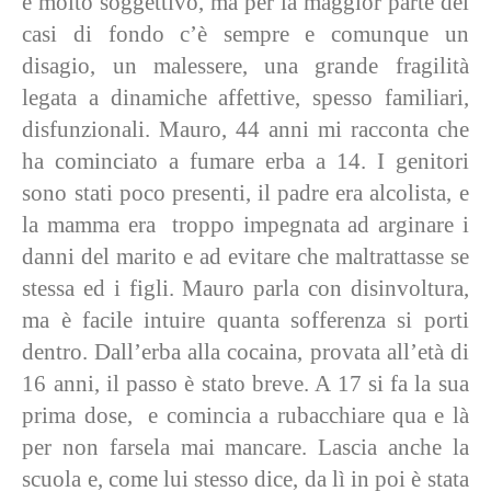
è molto soggettivo, ma per la maggior parte dei
casi di fondo c’è sempre e comunque un
disagio, un malessere, una grande fragilità
legata a dinamiche affettive, spesso familiari,
disfunzionali. Mauro, 44 anni mi racconta che
ha cominciato a fumare erba a 14. I genitori
sono stati poco presenti, il padre era alcolista, e
la mamma era troppo impegnata ad arginare i
danni del marito e ad evitare che maltrattasse se
stessa ed i figli. Mauro parla con disinvoltura,
ma è facile intuire quanta sofferenza si porti
dentro. Dall’erba alla cocaina, provata all’età di
16 anni, il passo è stato breve. A 17 si fa la sua
prima dose, e comincia a rubacchiare qua e là
per non farsela mai mancare. Lascia anche la
scuola e, come lui stesso dice, da lì in poi è stata