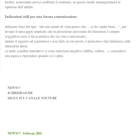
Inoltre, nonostante possa sembrare il contrario, in questo modo immagazzinerà le
opinioni dell’adulto.
Indicazioni utili per una buona comunicazione
:
utilizzare frasi del tipo: “dal mio punto di vista penso che… se ho capito bene…”, per
inviare il messaggio implicito che la percezione personale dei fenomeni è sempre
soggettiva (non si ha la pretesa che sia vera e universale),
aiutare il ragazzo ad esprimersi e non farlo al suo posto, è pericoloso fare inferenze sulle
intenzioni altrui,
se nello scambio interattivo ci sono emozioni negative (rabbia, collera…), concedersi
una pausa e riprendere quando si è calmi.
NEWS!!!
#CHIEDILOAME
SEGUI
SUL CANALE YOUTUBE
NEWS!!! febbraio 2021