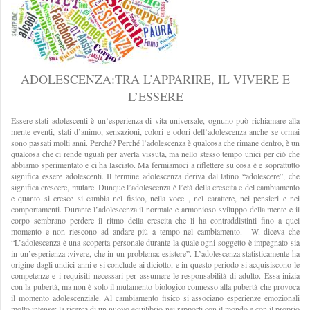
ADOLESCENZA:TRA L’APPARIRE, IL VIVERE E
L’ESSERE
Essere stati adolescenti è un’esperienza di vita universale, ognuno può richiamare alla
mente eventi, stati d’animo, sensazioni, colori e odori dell’adolescenza anche se ormai
sono passati molti anni. Perché? Perché l’adolescenza è qualcosa che rimane dentro, è un
qualcosa che ci rende uguali per averla vissuta, ma nello stesso tempo unici per ciò che
abbiamo sperimentato e ci ha lasciato. Ma fermiamoci a riflettere su cosa è e soprattutto
significa essere adolescenti. Il termine adolescenza deriva dal latino “adolescere”, che
significa crescere, mutare. Dunque l’adolescenza è l’età della crescita e del cambiamento
e quanto si cresce si cambia nel fisico, nella voce , nel carattere, nei pensieri e nei
comportamenti. Durante l’adolescenza il normale e armonioso sviluppo della mente e il
corpo sembrano perdere il ritmo della crescita che li ha contraddistinti fino a quel
momento e non riescono ad andare più a tempo nel cambiamento. W. diceva che
“L’adolescenza è una scoperta personale durante la quale ogni soggetto è impegnato sia
in un’esperienza :vivere, che in un problema: esistere”. L’adolescenza statisticamente ha
origine dagli undici anni e si conclude ai diciotto, e in questo periodo si acquisiscono le
competenze e i requisiti necessari per assumere le responsabilità di adulto. Essa inizia
con la pubertà, ma non è solo il mutamento biologico connesso alla pubertà che provoca
il momento adolescenziale. Al cambiamento fisico si associano esperienze emozionali
molto intense: la ricerca di un nuovo equilibrio nei rapporti con il mondo e con il proprio