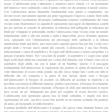
essere. L’adolescente pone l’attenzione a numerosi nuovi stimoli, c’è un incremento
dell’interesse verso sentimenti e stati d’animo e tutto ciò che propone il mondo esterno.
Con l’adolescenza alcune dinamiche fondamentali sono giunte a compimento, ora
devono essere nuovamente superate per poter raggiungere l’ingresso a pieno titolo nella
vita, mediante l’accettazione del proprio cambiamento corporeo (cambiamento che viene
vissuto come disarmonico); la capacità di separazione (passaggio da dipendenza a parità
per poi arrivare al concetto di autostima); la tolleranza dell’ambiguità; la tolleranza dei
limiti per sviluppare le potenzialità; inoltre l’adolescenza viene vissuta come un mondo
totipotenziale (tutto è alla mia portata e nulla è impossibile, posso diventare qualsiasi
cosa, spiegando così l’identicazione nei personaggi dello spettacolo e la fiducia
ammirazione totale agli idoli), ma è necessario superare questa fase per fare i conti con i
propri limiti e trovare nuovi spunti più concreti. L’adolescenza è una fase florida,
entusiasmante e carica di aspettative e di sogni; nell’adolescenza si inizia a progettare e a
pensare il proprio futuro. Nel “cosa farò da grande”, le aspettative e i sogni sono spiati
dagli occhi degli adulti ma connotati con i colori dell’infanzia, cioè il futuro visto con le
aspettative degli adulti, ma con le paure di un bambino. Questo è il passaggio
fondamentale dell’adolescenza: la separazione dai genitori, la spinta all’autonomia e al
voler dimostrare di essere ormai grande, ma allo stesso tempo fare i conti con tutte le
difficoltà che ciò comporta e la paura di non farcela. Quali sono i bisogni
dell’adolescente? Il bisogno di assoluto (la difficoltà ad accettare la relatività e la
possibile coesistenza di differenti opinioni, giudizi e percezioni), il bisogno di isolamento
(la ricerca privata di soluzioni originali), il bisogno di sfida (per interiorizzare le regole
deve essere un po’ delinquente per poter poi scegliere di essere davvero onesto).
L’adolescente non sperimenta questa fase in totale solitudine, o meglio non deve
sperimentare da solo , ma deve essere ben inserito in un sistema costituito dai genitori,
gli amici, gli insegnanti, le realtà ricreative…
Il partner prediletto dell’adolescente è il gruppo, che spesso viene chiamato branco con
una conseguente e ingiusta accezione negativa. Il gruppo ha una serie di funzioni nello