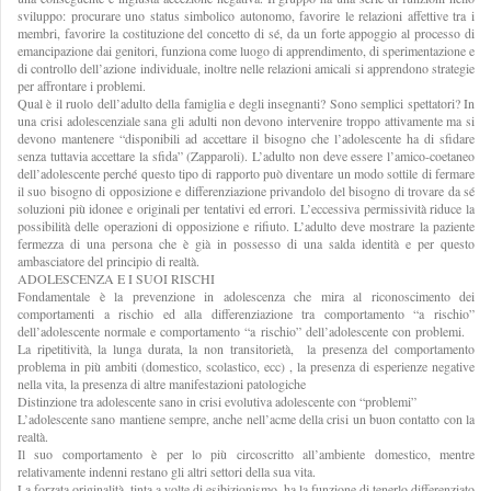
sviluppo: procurare uno status simbolico autonomo, favorire le relazioni affettive tra i
membri, favorire la costituzione del concetto di sé, da un forte appoggio al processo di
emancipazione dai genitori, funziona come luogo di apprendimento, di sperimentazione e
di controllo dell’azione individuale, inoltre nelle relazioni amicali si apprendono strategie
per affrontare i problemi.
Qual è il ruolo dell’adulto della famiglia e degli insegnanti? Sono semplici spettatori? In
una crisi adolescenziale sana gli adulti non devono intervenire troppo attivamente ma si
devono mantenere “disponibili ad accettare il bisogno che l’adolescente ha di sfidare
senza tuttavia accettare la sfida” (Zapparoli). L’adulto non deve essere l’amico-coetaneo
dell’adolescente perché questo tipo di rapporto può diventare un modo sottile di fermare
il suo bisogno di opposizione e differenziazione privandolo del bisogno di trovare da sé
soluzioni più idonee e originali per tentativi ed errori. L’eccessiva permissività riduce la
possibilità delle operazioni di opposizione e rifiuto. L’adulto deve mostrare la paziente
fermezza di una persona che è già in possesso di una salda identità e per questo
ambasciatore del principio di realtà.
ADOLESCENZA E I SUOI RISCHI
Fondamentale è la prevenzione in adolescenza che mira al riconoscimento dei
comportamenti a rischio ed alla differenziazione tra comportamento “a rischio”
dell’adolescente normale e comportamento “a rischio” dell’adolescente con problemi.
La ripetitività, la lunga durata, la non transitorietà, la presenza del comportamento
problema in più ambiti (domestico, scolastico, ecc) , la presenza di esperienze negative
nella vita, la presenza di altre manifestazioni patologiche
Distinzione tra adolescente sano in crisi evolutiva adolescente con “problemi”
L’adolescente sano mantiene sempre, anche nell’acme della crisi un buon contatto con la
realtà.
Il suo comportamento è per lo più circoscritto all’ambiente domestico, mentre
relativamente indenni restano gli altri settori della sua vita.
La forzata originalità, tinta a volte di esibizionismo, ha la funzione di tenerlo differenziato