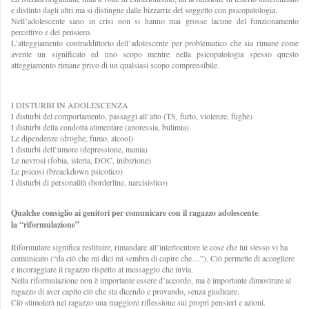
e distinto dagli altri ma si distingue dalle bizzarrie del soggetto con psicopatologia.
Nell’adolescente sano in crisi non si hanno mai grosse lacune del funzionamento
percettivo e del pensiero.
L’atteggiamento contraddittorio dell’adolescente per problematico che sia rimane come
avente un significato ed uno scopo mentre nella psicopatologia spesso questo
atteggiamento rimane privo di un qualsiasi scopo comprensibile.
I DISTURBI IN ADOLESCENZA
I disturbi del comportamento, passaggi all’atto (TS, furto, violenze, fughe)
I disturbi della condotta alimentare (anoressia, bulimia)
Le dipendenze (droghe, fumo, alcool)
I disturbi dell’umore (depressione, mania)
Le nevrosi (fobia, isteria, DOC, inibizione)
Le psicosi (breackdown psicotico)
I disturbi di personalità (borderline, narcisistico)
Qualche consiglio ai genitori per comunicare con il ragazzo adolescente
:
la “riformulazione”
Riformulare significa restituire, rimandare all’interlocutore le cose che lui stesso vi ha
comunicato (“da ciò che mi dici mi sembra di capire che…”). Ciò permette di accogliere
e incoraggiare il ragazzo rispetto al messaggio che invia.
Nella riformulazione non è importante essere d’accordo, ma è importante dimostrare al
ragazzo di aver capito ciò che sta dicendo e provando, senza giudicare.
Ciò stimolerà nel ragazzo una maggiore riflessione sui propri pensieri e azioni.